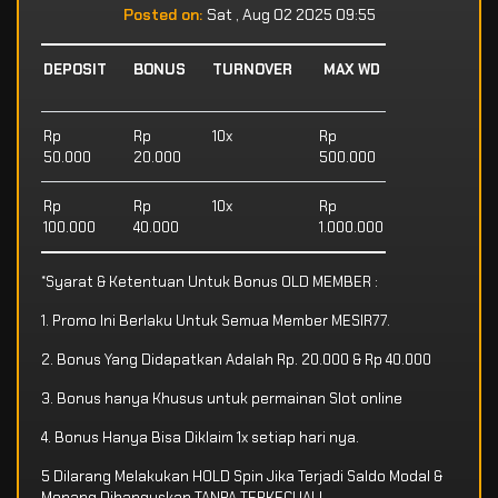
Posted on:
Sat , Aug 02 2025 09:55
DEPOSIT
BONUS
TURNOVER
MAX WD
Rp
Rp
10x
Rp
50.000
20.000
500.000
Rp
Rp
10x
Rp
100.000
40.000
1.000.000
*Syarat & Ketentuan Untuk Bonus OLD MEMBER :
1. Promo Ini Berlaku Untuk Semua Member MESIR77.
2. Bonus Yang Didapatkan Adalah Rp. 20.000 & Rp 40.000
3. Bonus hanya Khusus untuk permainan Slot online
4. Bonus Hanya Bisa Diklaim 1x setiap hari nya.
5 Dilarang Melakukan HOLD Spin Jika Terjadi Saldo Modal &
Menang Dihanguskan TANPA TERKECUALI.